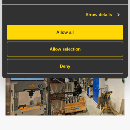
Fire passat väl in både när det gäller lösningen i sig
och i engagemanget från deras sida. Vi kan mata in
Show details
vissa delar manuellt och integrera med affärssystemet
för att uppdatera andra bitar automatiskt. Och
Allow all
framförallt kan vi skala upp efterhand och bygga ut
med nya delar.
Allow selection
Deny